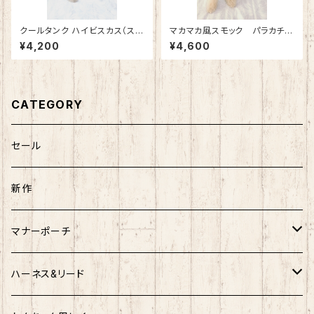
クールタンク ハイビスカス（スカ
マカマカ風スモック パラカチェ
イブルー）
ック（スカイ）
¥4,200
¥4,600
CATEGORY
セール
新作
マナーポーチ
Sサイズ
ハーネス&リード