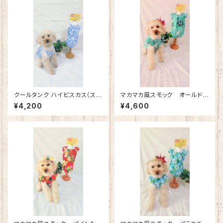
クールタンク ハイビスカス（スカ
マカマカ風スモック オールドハ
イブルー）
ワイアン（エメラルド）
¥4,200
¥4,600