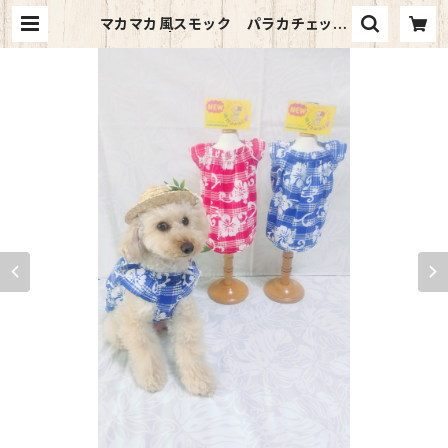
マカマカ風スモック パラカチェック
（ブルー） | ハワイアンドッググッズ＆
ウェアのmakamakaHawaii