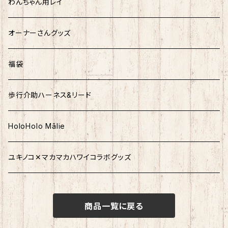
Mサイズ
ソフトハーネス&リード
わんちゃん用レイ
ハーネス&リード
オーナーさんグッズ
福袋
歩行介助ハーネス&リード
HoloHolo Mālie
ユキノコ✕マカマカハワイコラボグッズ
商品一覧に戻る