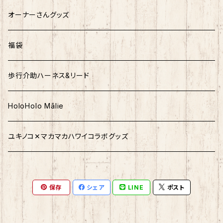
ハーネス&リード
オーナーさんグッズ
福袋
歩行介助ハーネス&リード
HoloHolo Mālie
ユキノコ✕マカマカハワイコラボグッズ
保存
シェア
LINE
ポスト